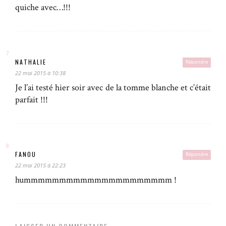
quiche avec…!!!
NATHALIE
Répondre
22 mai 2015 à 10:38
Je l’ai testé hier soir avec de la tomme blanche et c’était
parfait !!!
FANOU
Répondre
22 mai 2015 à 22:23
hummmmmmmmmmmmmmmmmmmmm !