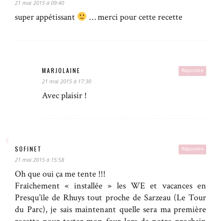
21 mai 2015 à 09:40
super appétissant
… merci pour cette recette
MARJOLAINE
Répondre
21 mai 2015 à 17:30
Avec plaisir !
SOFINET
Répondre
21 mai 2015 à 15:58
Oh que oui ça me tente !!!
Fraîchement « installée » les WE et vacances en
Presqu’île de Rhuys tout proche de Sarzeau (Le Tour
du Parc), je sais maintenant quelle sera ma première