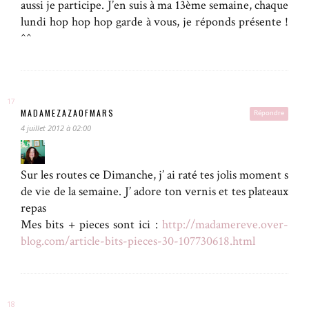
aussi je participe. J’en suis à ma 13ème semaine, chaque
lundi hop hop hop garde à vous, je réponds présente !
^^
MADAMEZAZAOFMARS
Répondre
4 juillet 2012 à 02:00
Sur les routes ce Dimanche, j’ ai raté tes jolis moment s
de vie de la semaine. J’ adore ton vernis et tes plateaux
repas
Mes bits + pieces sont ici :
http://madamereve.over-
blog.com/article-bits-pieces-30-107730618.html