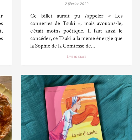
2 février 2023
ir
Ce billet aurait pu s’appeler « Les
es
conneries de Tsuki », mais avouons-le,
t,
c’était moins poétique. Il faut aussi le
es
concéder, ce Tsuki a la même énergie que
la Sophie de la Comtesse de…
Lire la suite