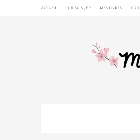
ACCUEIL
QUI SUIS-JE ?
MES LIVRES
COD