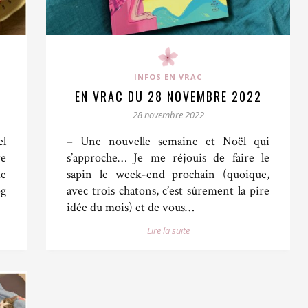
INFOS EN VRAC
EN VRAC DU 28 NOVEMBRE 2022
28 novembre 2022
el
– Une nouvelle semaine et Noël qui
re
s’approche… Je me réjouis de faire le
de
sapin le week-end prochain (quoique,
og
avec trois chatons, c’est sûrement la pire
idée du mois) et de vous…
Lire la suite