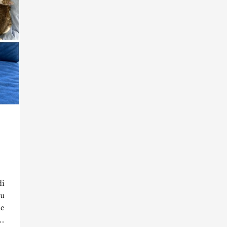
di
eu
de
…