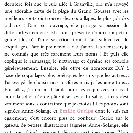
dernière fois que je suis allée à Granville, elle m’a envoyé
une adorable carte de la plage du Grand Gousset avec les
meilleurs spots où trouver des coquillages, le plus joli des
cadeaux ! Dans cet ouvrage, elle partage sa passion de
différentes manières. Elle nous présente d’abord un petite
guide illustré d’une sélection tout à fait subjective de
coquillages. Parfait pour moi car si j’adore les ramasser, je
ne connais que très rarement leurs noms ! Et puis elle
explique le ramassage, le nettoyage et égraine ses conseils
généreusement. Ensuite, elle offre de nombreux DIY à
base de coquillages plus poétiques les uns que les autres…
J’ai essayé de choisir mes préférés mais je les aime tous…
Bon allez, j’ai un petit faible pour les coquillages sertis et
pour la jolie idée de pâte à sel avec du sable… mais c’est
vraiment sous la contrainte que je choisis ! Les photos sont
signées Anne-Solange et
Emilie Guelpa
dont je suis fan
également, c’est encore plus de bonheur. Cerise sur le
gâteau, de petites illustrations (signées Anne-Solange, elle
sait tout faire) viennent décorer certaines pages. Vous