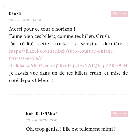
CYANN
Répondre
10 août 2020 à 10:24
Merci pour ce tour d’horizon !
J’aime bien ces billets, comme tes billets Crush.
J’ai réalisé cette trousse la semaine dernière :
https://lilaxel-couture.bzh/tuto-couture-enfant-
trousse-ecole/?
fbclid=IwAR03zecuHj1RtnHljzSFsXA1QKfp2PRH9cHviz3a
Je l’avais vue dans un de tes billets crush, et mise de
coté depuis ! Merci !
MARJOLIEMAMAN
Répondre
10 août 2020 à 19:49
Oh, trop génial ! Elle est tellement mimi !