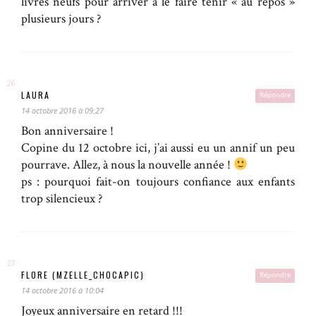
livres neufs pour arriver à le faire tenir « au repos »
plusieurs jours ?
LAURA
Répondre
14 octobre 2016 à 09:27
Bon anniversaire !
Copine du 12 octobre ici, j’ai aussi eu un annif un peu
pourrave. Allez, à nous la nouvelle année !
ps : pourquoi fait-on toujours confiance aux enfants
trop silencieux ?
FLORE (MZELLE_CHOCAPIC)
Répondre
14 octobre 2016 à 10:04
Joyeux anniversaire en retard !!!