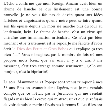
L’écho a confirmé que mon Kouign Amann avait bien un
rhume de hanche ce qui finalement est une bonne
nouvelle. Je ne vous fais pas de dessin quant aux idées
farfelues et angoissantes qu’une mère peut se faire quand
son fils épuisé depuis un mois ne marche plus du jour au
lendemain, hein. Le rhume de hanche, c’est un virus qui
entraîne une inflammation articulaire. Ce n’est pas bien
méchant et le traitement est le repos. Je me félicite d’avoir
écrit l
e Dico des Petits et Gros Bobos
qui explique ça très
bien ^__^ Vous n’imaginez pas le nombre de fois où mes
propres mots (ceux que j’ai écrit il y a 6 ans…) me
rassurent, c’est très étrange comme sentiment… (Allo oui
bonjour, c’est la bipolarité).
Le soir, Mamyvonne et Popope sont venus trinquer à mes
38 ans. Plus on ‘avançait dans l’apéro, plus je me rendais
compte que ce n’était pas le Jurançon qui me rendait
flagada mais bien la crève qui m’attaquait et que je refusais
de voir depuis le matin (j’avais pas le temps !). Les filles ont