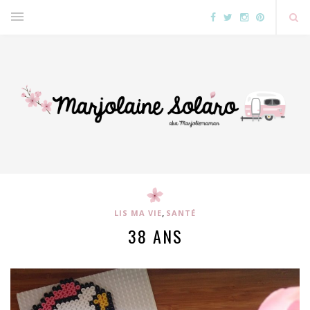
,
LIS MA VIE
SANTÉ
38 ANS