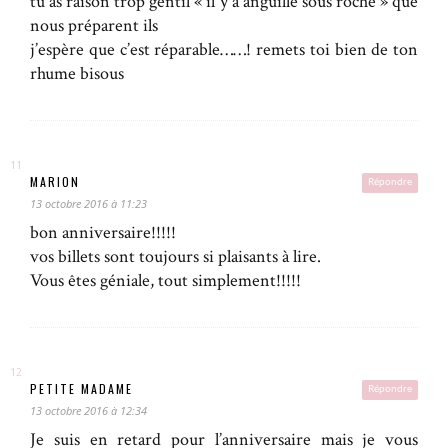
tu as raison trop gentil « il y a anguille sous roche » que
nous préparent ils
j’espère que c’est réparable……! remets toi bien de ton
rhume bisous
MARION
Répondre
13 octobre 2016 à 11:23
bon anniversaire!!!!!
vos billets sont toujours si plaisants à lire.
Vous êtes géniale, tout simplement!!!!!
PETITE MADAME
Répondre
13 octobre 2016 à 12:34
Je suis en retard pour l’anniversaire mais je vous