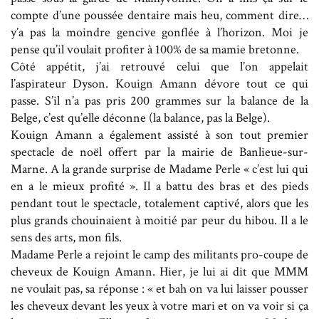
compte d’une poussée dentaire mais heu, comment dire…
y’a pas la moindre gencive gonflée à l’horizon. Moi je
pense qu’il voulait profiter à 100% de sa mamie bretonne.
Côté appétit, j’ai retrouvé celui que l’on appelait
l’aspirateur Dyson. Kouign Amann dévore tout ce qui
passe. S’il n’a pas pris 200 grammes sur la balance de la
Belge, c’est qu’elle déconne (la balance, pas la Belge).
Kouign Amann a également assisté à son tout premier
spectacle de noël offert par la mairie de Banlieue-sur-
Marne. A la grande surprise de Madame Perle « c’est lui qui
en a le mieux profité ». Il a battu des bras et des pieds
pendant tout le spectacle, totalement captivé, alors que les
plus grands chouinaient à moitié par peur du hibou. Il a le
sens des arts, mon fils.
Madame Perle a rejoint le camp des militants pro-coupe de
cheveux de Kouign Amann. Hier, je lui ai dit que MMM
ne voulait pas, sa réponse : « et bah on va lui laisser pousser
les cheveux devant les yeux à votre mari et on va voir si ça