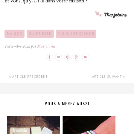
Et vous, qu’y-a-t-il dans votre maison ?
MAISON
QUOTIDIEN
VIE QUOTIDIENNE
2 décembre 2022 par
Marjolaine
ARTICLE PRÉCÉDENT
ARTICLE SUIVANT
VOUS AIMEREZ AUSSI