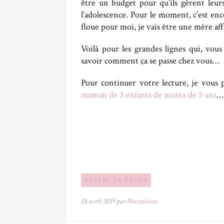
être un budget pour qu’ils gèrent leur
l’adolescence. Pour le moment, c’est enco
floue pour moi, je vais être une mère aff
Voilà pour les grandes lignes qui, vous
savoir comment ça se passe chez vous…
Pour continuer votre lecture, je vous 
maman de 3 enfants de moins de 5 ans
…
ARGENT DE POCHE
24 avril 2019 par
Marjolaine