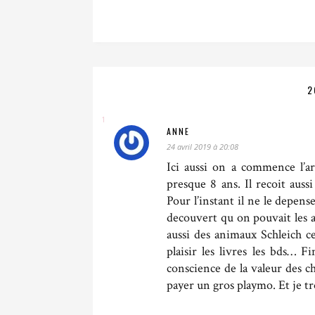
2
ANNE
24 avril 2019 à 20:08
Ici aussi on a commence l’a
presque 8 ans. Il recoit aus
Pour l’instant il ne le depen
decouvert qu on pouvait les a
aussi des animaux Schleich c
plaisir les livres les bds… 
conscience de la valeur des c
payer un gros playmo. Et je t