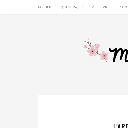
ACCUEIL
QUI SUIS-JE ?
MES LIVRES
COD
L’AR