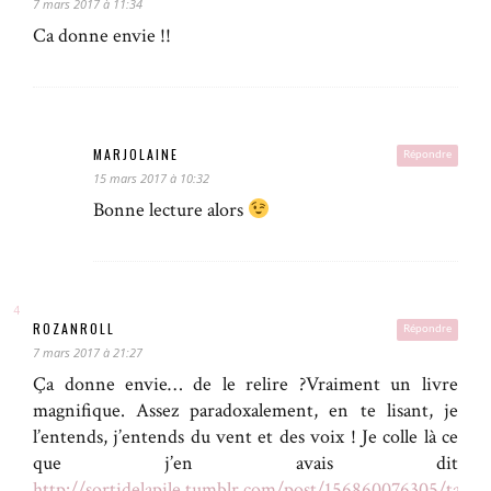
7 mars 2017 à 11:34
Ca donne envie !!
MARJOLAINE
Répondre
15 mars 2017 à 10:32
Bonne lecture alors
ROZANROLL
Répondre
7 mars 2017 à 21:27
Ça donne envie… de le relire ?Vraiment un livre
magnifique. Assez paradoxalement, en te lisant, je
l’entends, j’entends du vent et des voix ! Je colle là ce
que j’en avais dit
http://sortidelapile.tumblr.com/post/156860076305/tangu