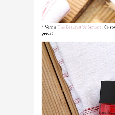
* Vernis
The Beautyst by Simone
. Ce ro
pieds !