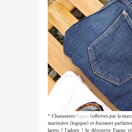
* Chaussures
Faguo
(offertes par la marq
marinière (logique) et finissent parfaite
lacets ? J’adore ! Je découvre Faguo vi