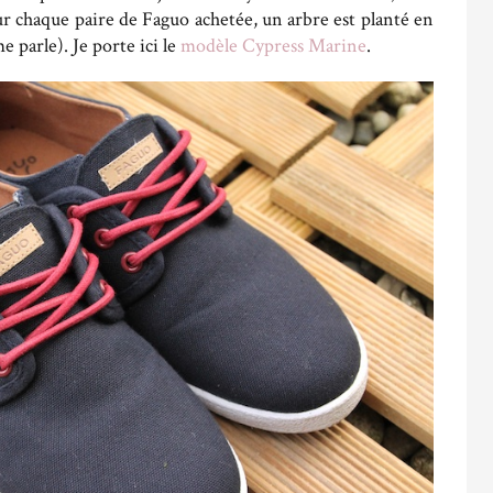
ur chaque paire de Faguo achetée, un arbre est planté en
parle). Je porte ici le
modèle Cypress Marine
.