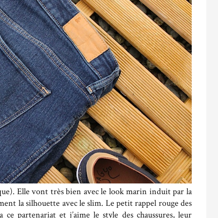
ue). Elle vont très bien avec le look marin induit par la
ment la silhouette avec le slim. Le petit rappel rouge des
a ce partenariat et j’aime le style des chaussures, leur