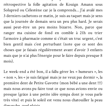
rétrospective la folle agitation de Kouign Amann sous
Solupred ou Célestène car je la comprends… J’ai avalé mes
3 derniers cachetons ce matin, je suis au taquet mais je sens
que la journée de demain sera un peu plus hard. Je serais
aussi peut-être un peu moins bizarre. Non, parce que
ranger ma cuisine de fond en comble à 21h ou trier
l’armoire à pharmacie comme si c’était un truc urgent, c’est
bien gentil mais c’est perturbant (note que ce sont des
choses que je faisais régulièrement avant d’avoir 3 enfants
mais que je n’ai plus l’énergie pour le faire depuis presque 8
mois).
Le week-end a été bon, il a fallu gérer les « humeurs », les
« non », les « je suis fatigué mais je ne veux pas dormir », la
première dent de Petite Gavotte (mon bébé a une dent !!!)
mais nous avons pu faire tout ce que nous avions envie ou
presque (grâce à une petite idée sympa dont je vous parle
très vite) et puis le soleil est venu nous chatouiller la peau
dimanche, quel plaisir…