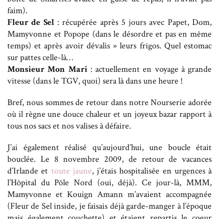
faim).
Fleur de Sel
: récupérée après 5 jours avec Papet, Dom,
Mamyvonne et Popope (dans le désordre et pas en même
temps) et après avoir dévalis » leurs frigos.
Quel estomac
sur pattes celle-là…
Monsieur Mon Mari
: actuellement en voyage à grande
vitesse (dans le TGV, quoi) sera là dans une heure !
Bref, nous sommes de retour dans notre Nourserie adorée
où il règne une douce chaleur et un joyeux bazar rapport à
tous nos sacs et nos valises à défaire.
J’ai également réalisé qu’aujourd’hui, une boucle était
bouclée. Le 8 novembre 2009, de retour de vacances
d’Irlande et
toute jaune
, j’étais hospitalisée en urgences à
l’Hôpital du Pôle Nord (oui, déjà). Ce jour-là, MMM,
Mamyvonne et Kouign Amann m’avaient accompagnée
(Fleur de Sel inside, je faisais déjà garde-manger à l’époque
mais également couchette) et étaient repartis le coeur