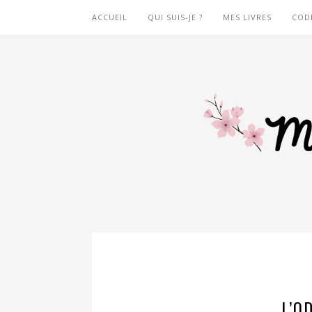
ACCUEIL
QUI SUIS-JE ?
MES LIVRES
COD
L’O