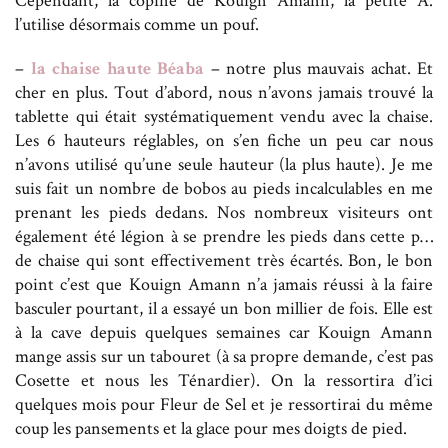
Cependant, la copine de Kouign Amann, la petite A.
l’utilise désormais comme un pouf.
–
la chaise haute Béaba
– notre plus mauvais achat. Et
cher en plus. Tout d’abord, nous n’avons jamais trouvé la
tablette qui était systématiquement vendu avec la chaise.
Les 6 hauteurs réglables, on s’en fiche un peu car nous
n’avons utilisé qu’une seule hauteur (la plus haute). Je me
suis fait un nombre de bobos au pieds incalculables en me
prenant les pieds dedans. Nos nombreux visiteurs ont
également été légion à se prendre les pieds dans cette p…
de chaise qui sont effectivement très écartés. Bon, le bon
point c’est que Kouign Amann n’a jamais réussi à la faire
basculer pourtant, il a essayé un bon millier de fois. Elle est
à la cave depuis quelques semaines car Kouign Amann
mange assis sur un tabouret (à sa propre demande, c’est pas
Cosette et nous les Ténardier). On la ressortira d’ici
quelques mois pour Fleur de Sel et je ressortirai du même
coup les pansements et la glace pour mes doigts de pied.