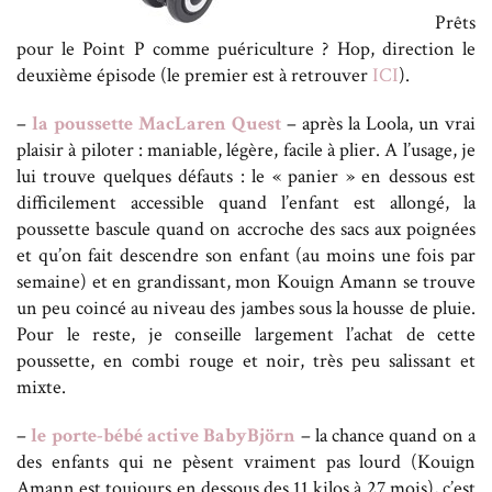
Prêts
pour le Point P comme puériculture ? Hop, direction le
deuxième épisode (le premier est à retrouver
ICI
).
–
la poussette MacLaren Quest
– après la Loola, un vrai
plaisir à piloter : maniable, légère, facile à plier. A l’usage, je
lui trouve quelques défauts : le « panier » en dessous est
difficilement accessible quand l’enfant est allongé, la
poussette bascule quand on accroche des sacs aux poignées
et qu’on fait descendre son enfant (au moins une fois par
semaine) et en grandissant, mon Kouign Amann se trouve
un peu coincé au niveau des jambes sous la housse de pluie.
Pour le reste, je conseille largement l’achat de cette
poussette, en combi rouge et noir, très peu salissant et
mixte.
–
le porte-bébé active BabyBjörn
– la chance quand on a
des enfants qui ne pèsent vraiment pas lourd (Kouign
Amann est toujours en dessous des 11 kilos à 27 mois), c’est