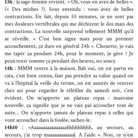
13h
: la sage-femme revient. « Oh, vous en avez de belles ».
(« Des miches ?). Sous entendu : vous avez de belles
contractions. En fait, depuis 55 minutes, ce ne sont pas
mes douleurs vertébrales qui me déchirent le dos mais des
contractions. La nouvelle surprend tellement MMM qu’il
se réveille. « C’est bon signe mais pour un premier
accouchement, ça dure en général 24h ». Chouette, je vais
me taper ça pendant 24h, pour le moment, je gère ! Je
peux tenir comme ça pendant des heures, no soucy.
14h
: MMM rentre à la maison. Bah oui, on est partis en
cata, c’est bien connu, faut pas prendre sa valise quand on
va à l’hôpital la veille du terme, on est assurés de rentrer
chez soi pour regarder le téléfilm du samedi soir, c’est
évident. On m’apporte un plateau repas : mauvaise
nouvelle. ça signifie que je ne vais pas accoucher tout de
suite… On n’apporte jamais de plateau repas à celles qui
vont accoucher dans la foulée, sachez-le.
14h10
: »Aaaaaaaaaaaaaaaahhhhhhhhh, au secours, au
secours, j’ai trop maaaaaaaaaaaal. A l’aide ». Non, ce n’est