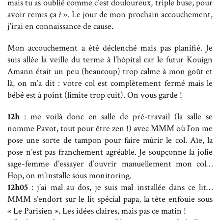
mais tu as oublié comme c’est douloureux, triple buse, pour
avoir remis ça ? ». Le jour de mon prochain accouchement,
j’irai en connaissance de cause.
Mon accouchement a été déclenché mais pas planifié. Je
suis allée la veille du terme à l’hôpital car le futur Kouign
Amann était un peu (beaucoup) trop calme à mon goût et
là, on m’a dit : votre col est complètement fermé mais le
bébé est à point (limite trop cuit). On vous garde !
12h
: me voilà donc en salle de pré-travail (la salle se
nomme Pavot, tout pour être zen !) avec MMM où l’on me
pose une sorte de tampon pour faire mûrir le col. Aïe, la
pose n’est pas franchement agréable. Je soupçonne la jolie
sage-femme d’essayer d’ouvrir manuellement mon col…
Hop, on m’installe sous monitoring.
12h05
: j’ai mal au dos, je suis mal installée dans ce lit…
MMM s’endort sur le lit spécial papa, la tête enfouie sous
« Le Parisien ». Les idées claires, mais pas ce matin !