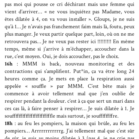
pas moi qui pousse ce cri déchirant mais une femme qui
vient d’arriver… « ne vous inquiétez pas Madame, vous
êtes dilatée à 4, on va vous installer ». Gloups, je ne suis
qu’à 1… Je n’avais pas franchement faim mais là, foutu, peux
plus manger. Je veux partir quelque part, loin, où on ne me
retrouvera pas… Je ne veux pas rester ici !!!!!!!!! En même
temps, même si j’arrive à m’échapper, accoucher dans la
rue, c’est moyen. Oui, je dois accoucher, pas le choix.
16h
: MMM is back, nouveau monitoring et des
contractions qui s’amplifient. Put*in, ça va être long 24
heures comme ça. Je mets en place la respiration aussi
appelée « souffle » par MMM. C’est bête mais je
commence à avoir tellement mal que j’en oublie de
respirer pendant la douleur. c’est à ça que sert un mari dans
ces cas là, à faire penser à respirer… Je suis dilatée à 1. Je
soufffffffffffffffffffffffle mais surtout, je souffffffffre.
18h
: au feu les pompiers, la maison qui brûle, au feu les
pompiers… Arrrrrrrrrrrrg. J’ai tellement mal que c’est sûr
de sûr, je suis au moins dilatée à 3 (pas 4, je ne crie pas