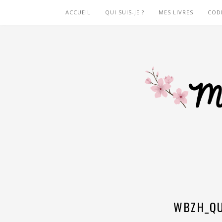
ACCUEIL
QUI SUIS-JE ?
MES LIVRES
COD
WBZH_QU