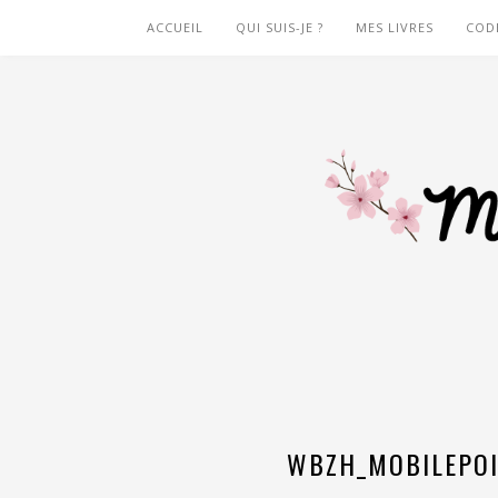
ACCUEIL
QUI SUIS-JE ?
MES LIVRES
COD
WBZH_MOBILEPOI