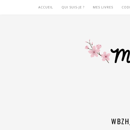
ACCUEIL
QUI SUIS-JE ?
MES LIVRES
COD
WBZH