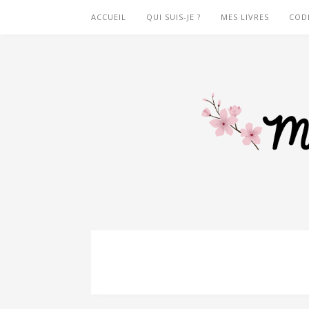
ACCUEIL
QUI SUIS-JE ?
MES LIVRES
COD