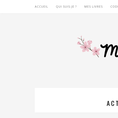
ACCUEIL
QUI SUIS-JE ?
MES LIVRES
COD
AC