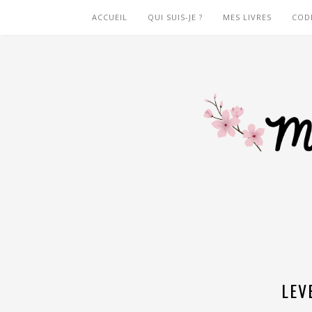
ACCUEIL
QUI SUIS-JE ?
MES LIVRES
COD
LEV