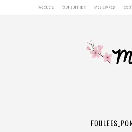
ACCUEIL
QUI SUIS-JE ?
MES LIVRES
COD
FOULEES_PO