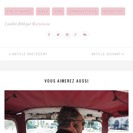
FIN D'ANNÉE
GALA
GYM
GYMNASTIQUE
KERMESSE
2 juillet 2018 par
Marjolaine
ARTICLE PRÉCÉDENT
ARTICLE SUIVANT
VOUS AIMEREZ AUSSI