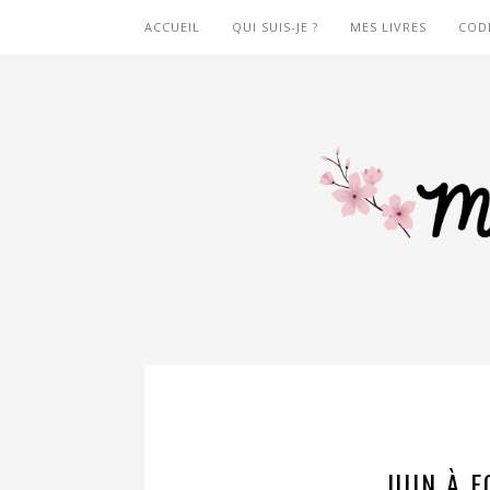
ACCUEIL
QUI SUIS-JE ?
MES LIVRES
COD
JUIN À F