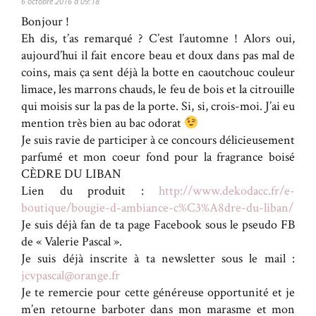
6 octobre 2016 à 09:18
Bonjour !
Eh dis, t’as remarqué ? C’est l’automne ! Alors oui,
aujourd’hui il fait encore beau et doux dans pas mal de
coins, mais ça sent déjà la botte en caoutchouc couleur
limace, les marrons chauds, le feu de bois et la citrouille
qui moisis sur la pas de la porte. Si, si, crois-moi. J’ai eu
mention très bien au bac odorat
Je suis ravie de participer à ce concours délicieusement
parfumé et mon coeur fond pour la fragrance boisé
CÈDRE DU LIBAN
Lien du produit :
http://www.dekodacc.fr/e-
boutique/bougie-d-ambiance-c%C3%A8dre-du-liban/
Je suis déjà fan de ta page Facebook sous le pseudo FB
de « Valerie Pascal ».
Je suis déjà inscrite à ta newsletter sous le mail :
jcvpascal@orange.fr
Je te remercie pour cette généreuse opportunité et je
m’en retourne barboter dans mon marasme et mon