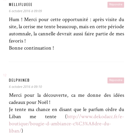
MELLIFLUEEE
Répondre
6 octobre 2016 à 09:09
Hum ! Merci pour cette opportunité : après visite du
site, la cerise me tente beaucoup, mais en cette période
automnale, la cannelle devrait aussi faire partie de mes
favoris !
Bonne continuation !
DELPHINEB
Répondre
6 octobre 2016 à 09:10
Merci pour la découverte, ca me donne des idées
cadeaux pour Noël !
Je tente ma chance en disant que le parfum cèdre du
Liban me tente (
http://www.dekodacc.fr/e-
boutique/bougie-d-ambiance-c%C3%A8dre-du-
liban/
)