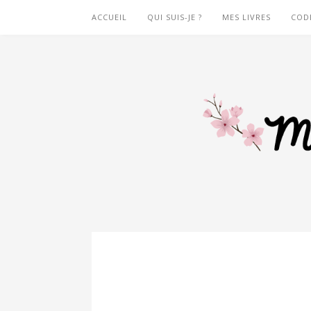
ACCUEIL
QUI SUIS-JE ?
MES LIVRES
COD