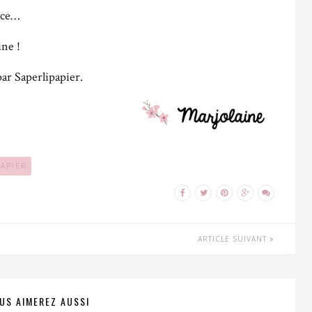
nce…
ine !
ar Saperlipapier.
PAPIER
ARTICLE SUIVANT
US AIMEREZ AUSSI