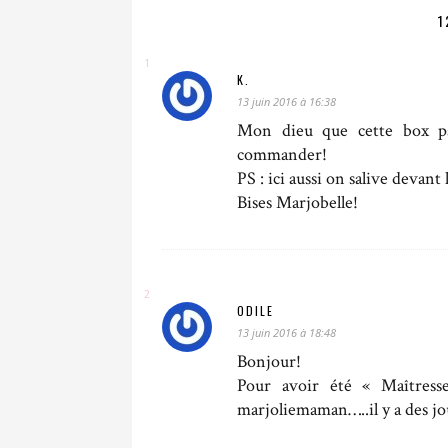
1
K.
13 juin 2016 à 16:38
Mon dieu que cette box pa
commander!
PS : ici aussi on salive devant 
Bises Marjobelle!
ODILE
13 juin 2016 à 18:48
Bonjour!
Pour avoir été « Maîtresse
marjoliemaman…..il y a des j