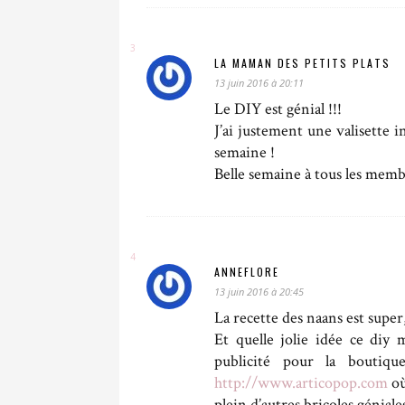
LA MAMAN DES PETITS PLATS
13 juin 2016 à 20:11
Le DIY est génial !!!
J’ai justement une valisette i
semaine !
Belle semaine à tous les memb
ANNEFLORE
13 juin 2016 à 20:45
La recette des naans est super, 
Et quelle jolie idée ce diy
publicité pour la boutiq
http://www.articopop.com
où
plein d’autres bricoles génial