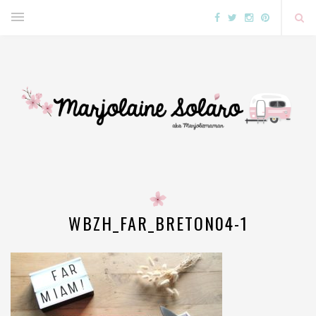
WBZH_FAR_BRETON04-1