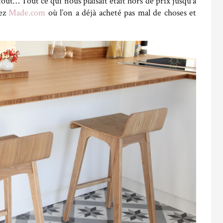
out… Tout ce qui nous plaisait était hors de prix jusqu’à
ez
Made.com
où l’on a déjà acheté pas mal de choses et