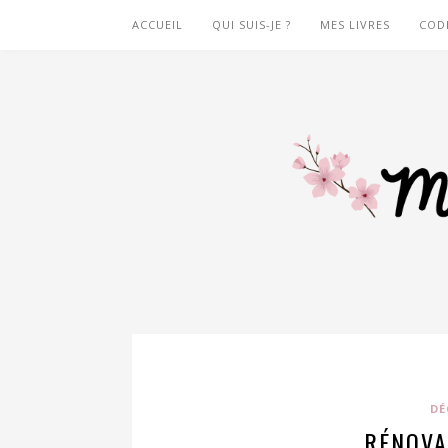
ACCUEIL
QUI SUIS-JE ?
MES LIVRES
COD
DÉ
RÉNOVAT