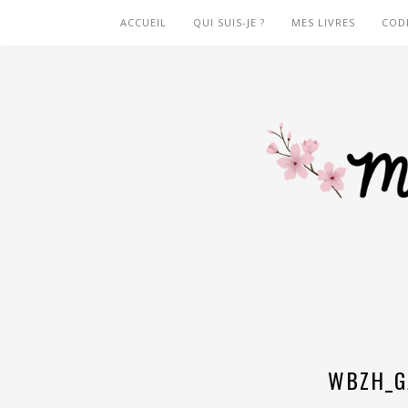
ACCUEIL
QUI SUIS-JE ?
MES LIVRES
COD
WBZH_G