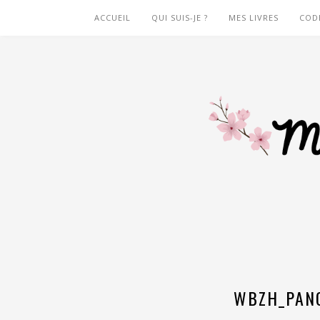
ACCUEIL
QUI SUIS-JE ?
MES LIVRES
COD
WBZH_PANC