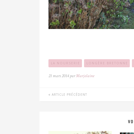
LA NOURSERIE
LONGÈRE BRETONNE
21 mars 2014 par
Marjolaine
ARTICLE PRÉCÉDENT
VO