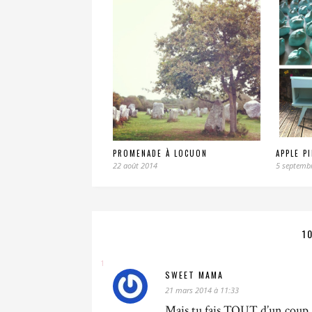
PROMENADE À LOCUON
APPLE P
22 août 2014
5 septemb
1
SWEET MAMA
21 mars 2014 à 11:33
Mais tu fais TOUT d’un coup 