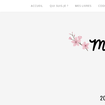
ACCUEIL
QUI SUIS-JE ?
MES LIVRES
COD
2