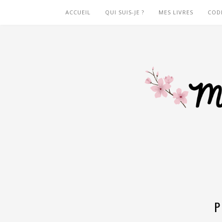
ACCUEIL
QUI SUIS-JE ?
MES LIVRES
COD
P