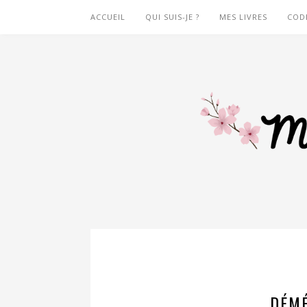
ACCUEIL
QUI SUIS-JE ?
MES LIVRES
COD
DÉMÉ