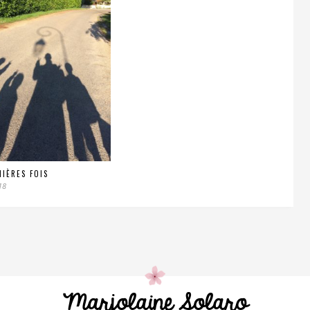
NIÈRES FOIS
18
Marjolaine Solaro