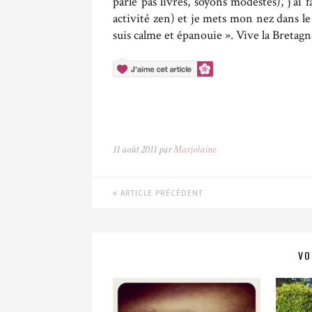
parle pas livres, soyons modestes), j’ai 
activité zen) et je mets mon nez dans le
suis calme et épanouie ». Vive la Bretagn
11 août 2011 par
Marjolaine
ARTICLE PRÉCÉDENT
VO