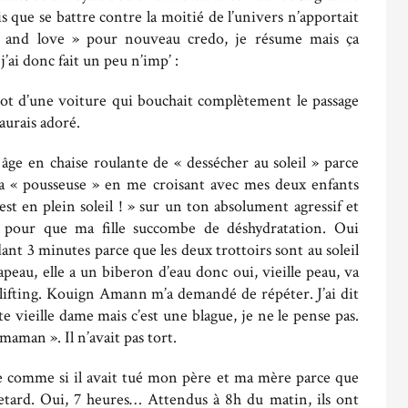
 que se battre contre la moitié de l’univers n’apportait
s and love » pour nouveau credo, je résume mais ça
’ai donc fait un peu n’imp’ :
apot d’une voiture qui bouchait complètement le passage
’aurais adoré.
 âge en chaise roulante de « dessécher au soleil » parce
à sa « pousseuse » en me croisant avec mes deux enfants
 est en plein soleil ! » sur un ton absolument agressif et
t pour que ma fille succombe de déshydratation. Oui
ant 3 minutes parce que les deux trottoirs sont au soleil
apeau, elle a un biberon d’eau donc oui, vieille peau, va
n lifting. Kouign Amann m’a demandé de répéter. J’ai dit
te vieille dame mais c’est une blague, je ne le pense pas.
 maman ». Il n’avait pas tort.
e comme si il avait tué mon père et ma mère parce que
etard. Oui, 7 heures… Attendus à 8h du matin, ils ont