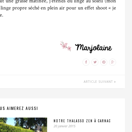
fait une grasse matinée, j’étends du linge au soleil (mon
 linge propre séché en plein air pour un effet shoot « je
e.
ARTICLE SUIVANT
US AIMEREZ AUSSI
NOTRE THALASSO ZEN À CARNAC
20 janvier 2015