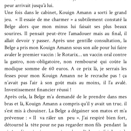
peur arrivait jusqu’à lui.
Une fois dans le cabinet, Kouign Amann a sorti le grand
jeu. « Il essaie de me charmer » a subtilement constaté la
Belge alors que mon minus lui faisait ses plus beaux
sourires. Il pensait peut-être l’amadouer mais au final, il
allait devoir y passer. Après une gentille consultation, la
Belge a pris mon Kouign Amann sous son aile pour lui faire
avaler le premier vaccin : le Rotarix… un vaccin oral contre
la gastro, non-obligatoire, non remboursé qui coûte la
modique somme de 60 euros. A ce prix là, je serrais les
fesses pour mon Kouign Amann ne le recrache pas ! ça
n’avait pas l’air à son goût mais au moins, il l’a avalé.
Investissement financier réussi !
Après cela, la Belge m’a demandé de le prendre dans mes
bras et là, Kouign Amann a compris qu’il y avait un truc. il
s’est mis à chouiner. La Belge a dégainer son matos et m’a
prévenue : « Il va râler un peu ». J’ai respiré bien fort,
détourné la tête pour ne pas regarder mon fils pendant la