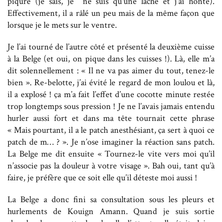
piqûre (je sais, je ne suis qu’une lâche et j’ai honte).
Effectivement, il a râlé un peu mais de la même façon que
lorsque je le mets sur le ventre.
Je l’ai tourné de l’autre côté et présenté la deuxième cuisse
à la Belge (et oui, on pique dans les cuisses !). Là, elle m’a
dit solennellement : « Il ne va pas aimer du tout, tenez-le
bien ». Re-belotte, j’ai évité le regard de mon loulou et là,
il a explosé ! ça m’a fait l’effet d’une cocotte minute restée
trop longtemps sous pression ! Je ne l’avais jamais entendu
hurler aussi fort et dans ma tête tournait cette phrase
« Mais pourtant, il a le patch anesthésiant, ça sert à quoi ce
patch de m… ? ». Je n’ose imaginer la réaction sans patch.
La Belge me dit ensuite « Tournez-le vite vers moi qu’il
n’associe pas la douleur à votre visage ». Bah oui, tant qu’à
faire, je préfère que ce soit elle qu’il déteste moi aussi !
La Belge a donc fini sa consultation sous les pleurs et
hurlements de Kouign Amann. Quand je suis sortie