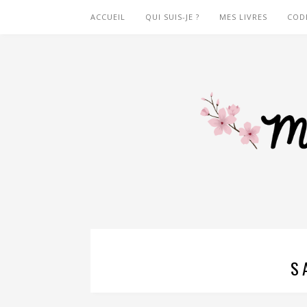
ACCUEIL
QUI SUIS-JE ?
MES LIVRES
COD
S