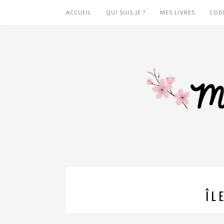
ACCUEIL
QUI SUIS-JE ?
MES LIVRES
COD
ÎL