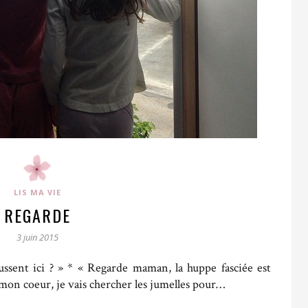
LIS MA VIE
REGARDE
3 juin 2015
ussent ici ? » * « Regarde maman, la huppe fasciée est
 mon coeur, je vais chercher les jumelles pour…