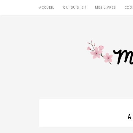
ACCUEIL
QUI SUIS-JE ?
MES LIVRES
COD
A