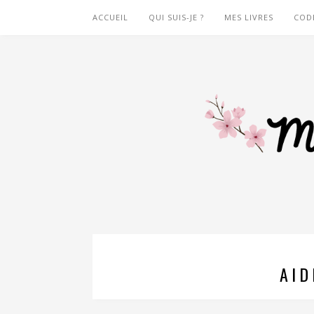
ACCUEIL
QUI SUIS-JE ?
MES LIVRES
COD
AID