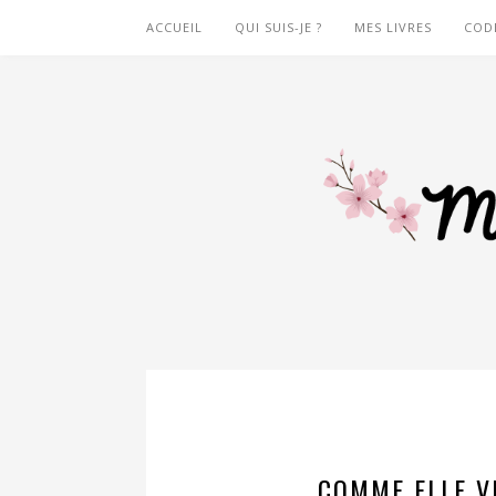
ACCUEIL
QUI SUIS-JE ?
MES LIVRES
COD
COMME ELLE VE