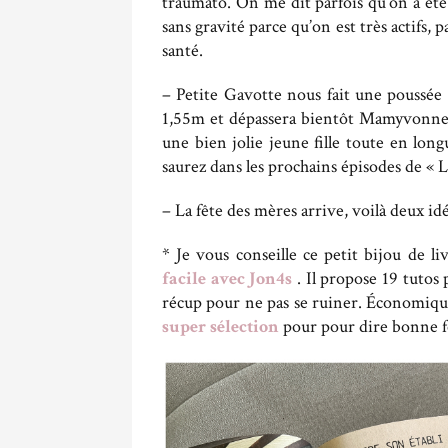
traumato. On me dit parfois qu’on a été
sans gravité parce qu’on est très actifs, 
santé.
– Petite Gavotte nous fait une poussée s
1,55m et dépassera bientôt Mamyvonne. 
une bien jolie jeune fille toute en lon
saurez dans les prochains épisodes de « Le
– La fête des mères arrive, voilà deux idé
* Je vous conseille ce petit bijou de l
facile avec Jon4s
. Il propose 19 tutos 
récup pour ne pas se ruiner. Économique 
super sélection
pour pour dire bonne f