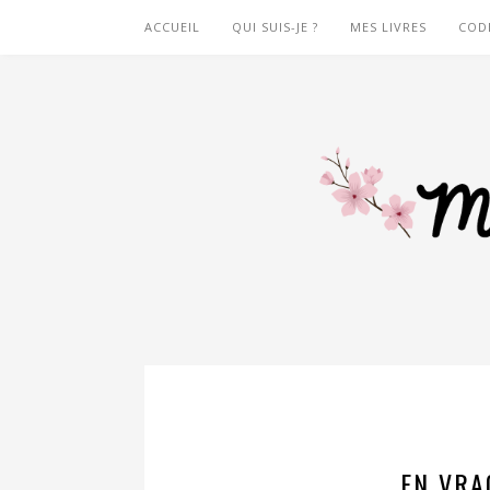
ACCUEIL
QUI SUIS-JE ?
MES LIVRES
COD
EN VRA