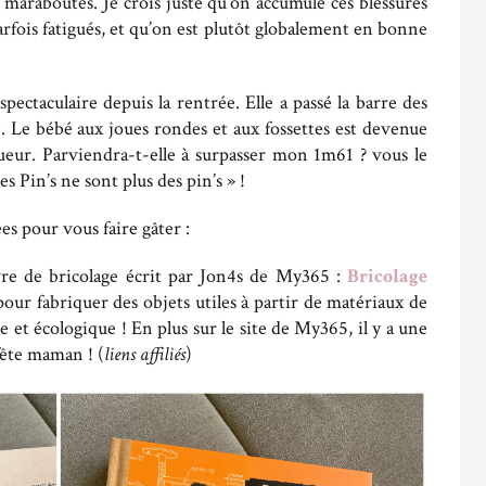
 maraboutés. Je crois juste qu’on accumule ces blessures
parfois fatigués, et qu’on est plutôt globalement en bonne
pectaculaire depuis la rentrée. Elle a passé la barre des
Le bébé aux joues rondes et aux fossettes est devenue
gueur. Parviendra-t-elle à surpasser mon 1m61 ? vous le
s Pin’s ne sont plus des pin’s » !
es pour vous faire gâter :
ivre de bricolage écrit par Jon4s de My365 :
Bricolage
pour fabriquer des objets utiles à partir de matériaux de
et écologique ! En plus sur le site de My365, il y a une
ête maman ! (
liens affiliés
)