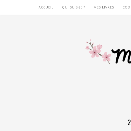
ACCUEIL
QUI SUIS-JE ?
MES LIVRES
COD
2